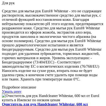
Для рук
Средство для мытья рук Eurol® Whitestar - это не содержащее
растворителя, высококачественное средство для мытья рук, с
отличной функцией восстановления кожи. Благодаря
нейтральному показателю pH этого изделия, предотвращается
раздражение кожи. Средство для мытья рук Eurol® Whitestar
производится из эфиров жожоба, экстрактов алоэ вера,
продуктов ланолина и экологически чистого абразива (на
основе полимеров). Средство для мытья рук Eurol® Whitestar
прошло дерматологические испытания и является
биодеградируемым. Средство для мытья рук Eurol® Whitestar
подходит для удаления лубрикантов, тормозных жидкостей,
горючих материалов и жиров. Уровень эксплуатации: -
Биодеградируемое (73/404/EEC) - Соответствует
законодательству ЕС о косметических изделиях (76/768/EU)
Наносить изделие на сухие руки, втирать пока не будет
удалена грязь; в конечном счете удалить при помощи воды
или ткани. Хранить при температуре выше 0°C.
Подробное описание
Узнать цену
Очиститель для рук Handcleaner Whitestar, 600 мл