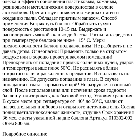
блеска и эффекта обновления пластиковым, кожаным,
резиновым и металлическим поверхностям в салоне
автомобиля. Препятствует появлению жирных пятен и
оседанию пыли. Обладает приятным запахом. Способ
применения Встряхнуть баллон. Обработать сухую
поверхность с расстояния 10-15 см. Выдержать и
располировать мягкой тканью до блеска. Распылять средство
при температуре баллона не ниже +15° С. Меры
предосторожности Баллон под давлением! Не разбирать и не
давать детям. Огнеопасно! Применять только на открытом
воздухе или в хорошо проветриваемом помещении!
Предохранять от попадания прямых солнечных лучей, ударов
и температуры выше плюс 50°С. Не распылять вблизи
открытого огня и раскаленных предметов. Использовать по
назначению. Не допускать попадания в глаза. В случае
попадания в глаза – промыть водой! Не разрушает озоновый
слой. После использования или истечения срока годности
баллон утилизировать, как бытовой отход. Условия хранения
В сухом месте при тепмературе от -40° до 50°С, вдали от
нагревательных приборов и открытого источника огня Состав
полидиметилсилоксановая жидкость, отдушка Срок хранения
36 мес. с даты указанной на дне баллона Артикул 010302-002
Обем 800 мл.
Подробное описание