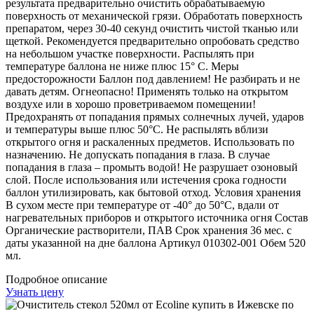
результата предварительно очистить обрабатываемую
поверхность от механической грязи. Обработать поверхность
препаратом, через 30-40 секунд очистить чистой тканью или
щеткой. Рекомендуется предварительно опробовать средство
на небольшом участке поверхности. Распылять при
температуре баллона не ниже плюс 15° С. Меры
предосторожности Баллон под давлением! Не разбирать и не
давать детям. Огнеопасно! Применять только на открытом
воздухе или в хорошо проветриваемом помещении!
Предохранять от попадания прямых солнечных лучей, ударов
и температуры выше плюс 50°С. Не распылять вблизи
открытого огня и раскаленных предметов. Использовать по
назначению. Не допускать попадания в глаза. В случае
попадания в глаза – промыть водой! Не разрушает озоновый
слой. После использования или истечения срока годности
баллон утилизировать, как бытовой отход. Условия хранения
В сухом месте при температуре от -40° до 50°С, вдали от
нагревательных приборов и открытого источника огня Состав
Органические растворители, ПАВ Срок хранения 36 мес. с
даты указанной на дне баллона Артикул 010302-001 Обем 520
мл.
Подробное описание
Узнать цену