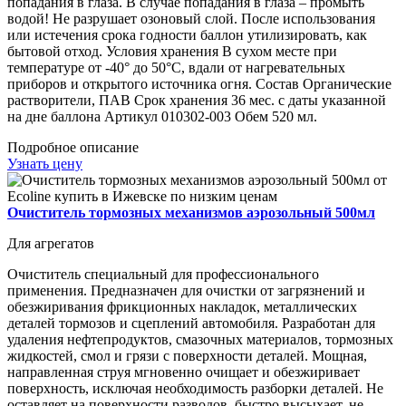
попадания в глаза. В случае попадания в глаза – промыть
водой! Не разрушает озоновый слой. После использования
или истечения срока годности баллон утилизировать, как
бытовой отход. Условия хранения В сухом месте при
температуре от -40° до 50°С, вдали от нагревательных
приборов и открытого источника огня. Состав Органические
растворители, ПАВ Срок хранения 36 мес. с даты указанной
на дне баллона Артикул 010302-003 Обем 520 мл.
Подробное описание
Узнать цену
Очиститель тормозных механизмов аэрозольный 500мл
Для агрегатов
Очиститель специальный для профессионального
применения. Предназначен для очистки от загрязнений и
обезжиривания фрикционных накладок, металлических
деталей тормозов и сцеплений автомобиля. Разработан для
удаления нефтепродуктов, смазочных материалов, тормозных
жидкостей, смол и грязи с поверхности деталей. Мощная,
направленная струя мгновенно очищает и обезжиривает
поверхность, исключая необходимость разборки деталей. Не
оставляет на поверхности разводов, быстро высыхает, не