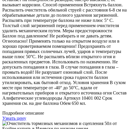
вызывает коррозии. Способ применения Встряхнуть баллон.
Распылить очиститель обильной струей с расстояния 6-8 см на
обрабатываемые детали до полного удаления загрязнений.
Распылять при температуре баллона не ниже плюс 5° С.
Толстый слой загрязнений перед применением очистителя
удалить механическим путем. Меры предосторожности
Баллон под давлением! Не разбирать и не давать детям.
Огнеопасно! Применять только на открытом воздухе или в
хорошо проветриваемом помещении! Предохранять от
попадания прямых солнечных лучей, ударов и температуры
выше плюс 50°С. Не распылять вблизи открытого огня и
раскаленных предметов. Использовать по назначению. Не
допускать попадания в глаза. В случае попадания в глаза –
промыть водой! Не разрушает озоновый слой. После
использования или истечения срока годности баллон
утилизировать, как бытовой отход. Условия хранения В сухом
месте при температуре от -40° до 50°С, вдали от
нагревательных приборов и открытого источника огня Состав
Алифатические углеводороды Артикул 10401 002 Срок
хранения см. на дне баллона Обем 650 мл.
Подробное описание
Узнать цену