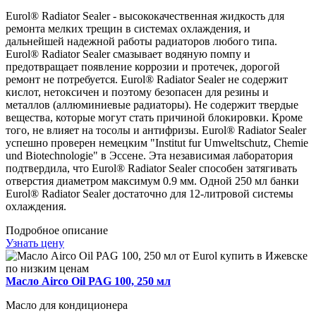
Eurol® Radiator Sealer - высококачественная жидкость для
ремонта мелких трещин в системах охлаждения, и
дальнейшей надежной работы радиаторов любого типа.
Eurol® Radiator Sealer смазывает водяную помпу и
предотвращает появление коррозии и протечек, дорогой
ремонт не потребуется. Eurol® Radiator Sealer не содержит
кислот, нетоксичен и поэтому безопасен для резины и
металлов (аллюминиевые радиаторы). Не содержит твердые
вещества, которые могут стать причиной блокировки. Кроме
того, не влияет на тосолы и антифризы. Eurol® Radiator Sealer
успешно проверен немецким "Institut fur Umweltschutz, Chemie
und Biotechnologie" в Эссене. Эта независимая лаборатория
подтвердила, что Eurol® Radiator Sealer способен затягивать
отверстия диаметром максимум 0.9 мм. Одной 250 мл банки
Eurol® Radiator Sealer достаточно для 12-литровой системы
охлаждения.
Подробное описание
Узнать цену
Масло Airco Oil PAG 100, 250 мл
Масло для кондиционера