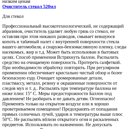
Очиститель стекол 520мл
Для стекол
Профессиональный высокотехнологический, не содержащий
абразивов, очиститель удаляет любую грязь со стекол, не
оставляя при этом никаких разводов, смывает вевшуюся
копоть и табачный налет с внутренней поверхности стекла
вашего автомобиля, а снаружи-бензомаслянную пленку, следы
насекомых, жир и т.д. Может быть использован в бытовых
целях. Способ применения Встряхнуть баллон. Распылить
средство на очищаемую поверхность. Протереть салфеткой.
При необходимости обработку повторить. При регулярном
применении обеспечивает кристально чистый обзор и более
безопасную езду. Очищает хромированные детали,
пластмассу, металл, резину и окрашенные поверхности от
следов мух и т. д.. Распылять при температуре баллона не
ниже плюс 15° С. Меры предосторожности Баллон под
давлением! Не разбирать и не давать детям. Огнеопасно!
Применять только на открытом воздухе или в хорошо
проветриваемом помещении! Предохранять от попадания
прямых солнечных лучей, ударов и температуры выше плюс
50°С. Не распылять вблизи открытого огня и раскаленных
предметов. Использовать по назначению. Не допускать