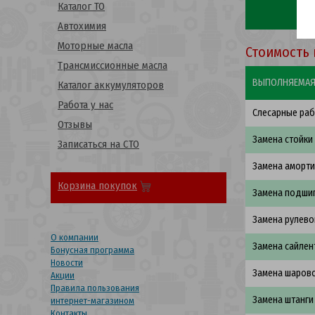
Каталог ТО
Автохимия
Моторные масла
Стоимость 
Трансмиссионные масла
ВЫПОЛНЯЕМАЯ
Каталог аккумуляторов
Работа у нас
Слесарные ра
Отзывы
Замена стойки
Записаться на СТО
Замена аморти
Корзина покупок
Замена подши
Замена рулево
О компании
Замена сайле
Бонусная программа
Новости
Замена шаров
Акции
Правила пользования
Замена штанги
интернет-магазином
Контакты