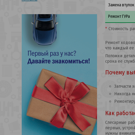
Замена втулок
Ремонт ГУРа
*
Стоимость ра
Ремонт ходово
что каждый ее 
Поломки детал
срока ее служб
Почему вы
Запчасти 
Никогда н
Ремонтиру
Как работа
Слесарные раб
первых, устро
нужны внимате