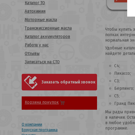
Каталог ТО
Автохимия
Моторные масла
Трансмиссионные масла
Чтобы купить з
полках интерн
Каталог аккумуляторов
нормальная эк
Работа у нас
Удобные катал
Отзывы
найдете детал
Записаться на СТО
С4;
Пикассо;
С3;
Заказать обратный звонок
Берлинго;
С5;
Корзина покупок
Гранд Пик
Мы рады приве
в наличии. Ост
в любое удобн
О компании
программе.
Бонусная программа