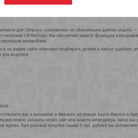
Запчасти для ТО
апчасти для Ситроен, совершенно не обязательно далеко ходить — 
ет-магазина СИ Мосторс. Мы обеспечим вашего француза колодками,
сплуатация автомобиля.
оги на нашем сайте помогают подбирать детали в любое удобное дл
и для моделей:
ассо.
тствовать вас в магазинах в Ижевске на улицах Карла Маркса и Удм
альное можно заказать через сайт или нашего менеджера. Заказ мы
ое время. При разовой покупке свыше 5 тыс. рублей вы автоматиче