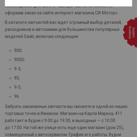
необходимое для своего «шведа» вы легко сможете,
оформив заказ на сайте интернет-магазина СИ-Моторс.
В каталоге запчастей вас ждет огромный выбор деталей,
расходников и автохимии для большинства популярных
моделей Saab, включая следующие:
900;
9000;
9-3;
95;
9-5;
96.
Забрать заказанные запчасти вы сможете в одной из наших
торговых точек в Ижевске. Магазин на Карла Маркса, 411
работает в будни с 9.00 до 19.30, в выходные — с 10.00
до 17.00. На той же улице есть еще один магазин (дом 25),
совмещенный с автосервисом. График его работы: будни