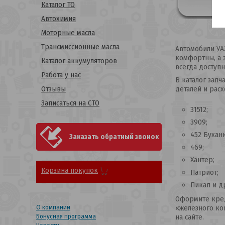
Каталог ТО
Автохимия
Моторные масла
Трансмиссионные масла
Автомобили УА
комфортны, а з
Каталог аккумуляторов
всегда доступ
Работа у нас
В каталог зап
Отзывы
деталей и расх
Записаться на СТО
31512;
3909;
452 Буханк
Заказать обратный звонок
469;
Хантер;
Корзина покупок
Патриот;
Пикап и д
Оформите кред
О компании
«железного ко
Бонусная программа
на сайте.