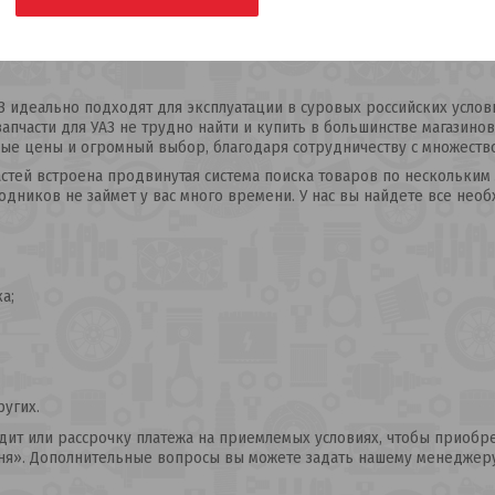
З идеально подходят для эксплуатации в суровых российских услов
апчасти для УАЗ не трудно найти и купить в большинстве магазинов
ные цены и огромный выбор, благодаря сотрудничеству с множест
частей встроена продвинутая система поиска товаров по нескольки
одников не займет у вас много времени. У нас вы найдете все необ
а;
ругих.
ит или рассрочку платежа на приемлемых условиях, чтобы приобре
ня». Дополнительные вопросы вы можете задать нашему менеджеру