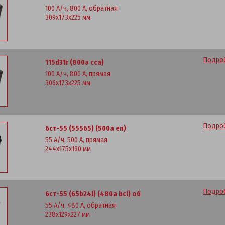
100 А/ч, 800 А, обратная
309x173x225 мм
Подроб
115d31r (800a cca)
100 А/ч, 800 А, прямая
306x173x225 мм
Подроб
6ст-55 (55565) (500a en)
55 А/ч, 500 А, прямая
244x175x190 мм
Подроб
6ст-55 (65b24l) (480a bci) об
55 А/ч, 480 А, обратная
238x129x227 мм