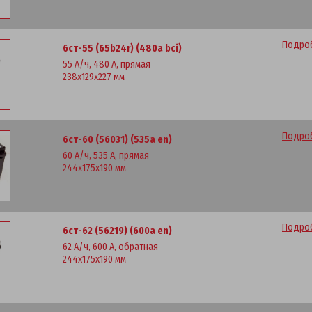
Подроб
6ст-55 (65b24r) (480a bci)
55 А/ч, 480 А, прямая
238x129x227 мм
Подроб
6ст-60 (56031) (535a en)
60 А/ч, 535 А, прямая
244x175x190 мм
Подроб
6ст-62 (56219) (600а en)
62 А/ч, 600 А, обратная
244x175x190 мм