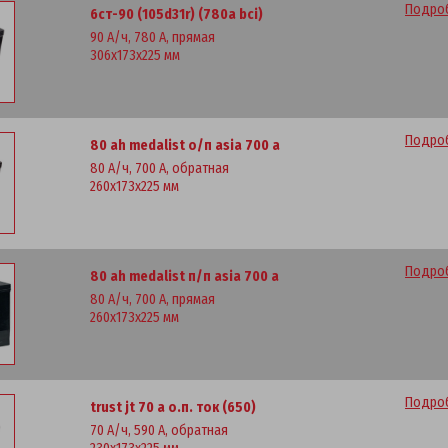
Подроб
6ст-90 (105d31r) (780a bci)
90 А/ч, 780 А, прямая
306x173x225 мм
Подроб
80 ah medalist о/п asia 700 a
80 А/ч, 700 А, обратная
260x173x225 мм
Подроб
80 ah medalist п/п asia 700 a
80 А/ч, 700 А, прямая
260x173x225 мм
Подроб
trust jt 70 а о.п. ток (650)
70 А/ч, 590 А, обратная