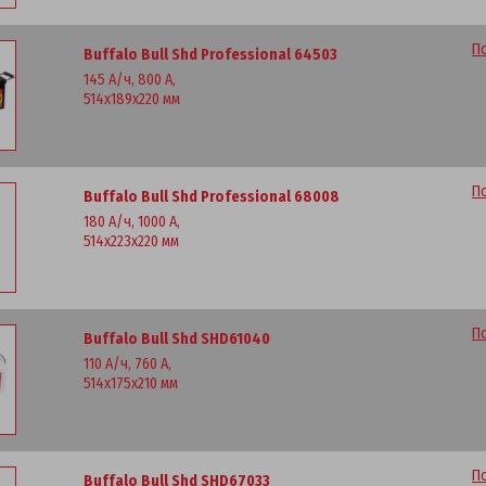
П
Buffalo Bull Shd Professional 64503
145 А/ч, 800 А,
514x189x220 мм
П
Buffalo Bull Shd Professional 68008
180 А/ч, 1000 А,
514x223x220 мм
П
Buffalo Bull Shd SHD61040
110 А/ч, 760 А,
514x175x210 мм
П
Buffalo Bull Shd SHD67033