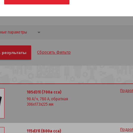
ные параметры
Сбросить фильтр
Подроб
105d31l (700а cca)
90 А/ч, 780 А, обратная
306x173x225 мм
Подроб
115d31l (800a cca)