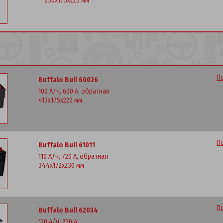
230x173x225 мм
П
Buffalo Bull 60026
100 А/ч, 600 А, обратная
413x175x220 мм
П
Buffalo Bull 61011
110 А/ч, 720 А, обратная
344x172x230 мм
П
Buffalo Bull 62034
120 А/ч, 720 А,