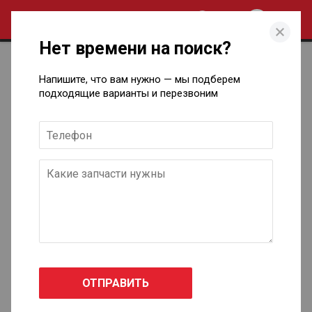
0
Нет времени на поиск?
Запчасти для технического
Напишите, что вам нужно — мы подберем
обслуживания автомобилей Bentley
подходящие варианты и перезвоним
в Ижевске
Bentayga
2015 - н.в.
Flying Spur
2013 - н.в.