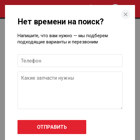
0
Нет времени на поиск?
Запчасти для технического
Напишите, что вам нужно — мы подберем
обслуживания автомобилей
подходящие варианты и перезвоним
Cadillac в Ижевске
ATS седан
2013 - н.в.
BLS Wagon
2007 - н.в.