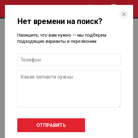
0
Нет времени на поиск?
Запчасти для технического
Напишите, что вам нужно — мы подберем
обслуживания автомобилей
подходящие варианты и перезвоним
Changan в Ижевске
CS35
2012 - н.в.
Eado седан
2011 - н.в.