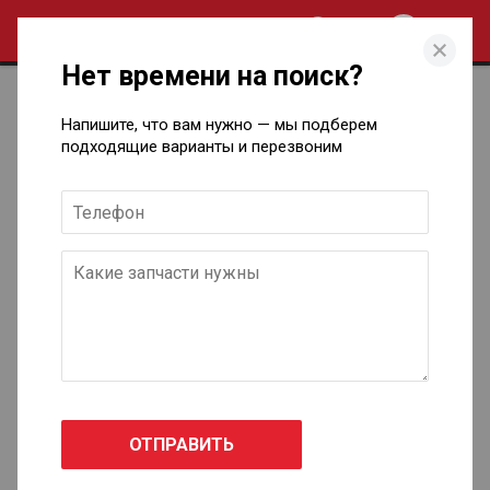
0
Нет времени на поиск?
Запчасти для технического
Напишите, что вам нужно — мы подберем
обслуживания автомобилей Jaguar
подходящие варианты и перезвоним
в Ижевске
E-Pace
2017 - н.в.
F-Pace
2015 - н.в.