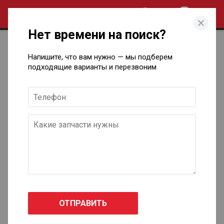
0
Нет времени на поиск?
Каталог кузовных запчастей для
Напишите, что вам нужно — мы подберем
Cadillac в Ижевске
подходящие варианты и перезвоним
CTS Sport Wagon
2010 - н.в.
CTS купе
2008 - н.в.