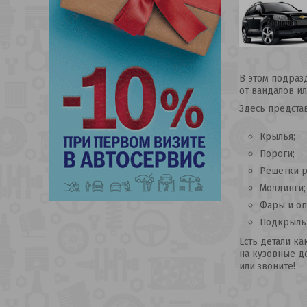
В этом подразд
от вандалов ил
Здесь предста
Крылья;
Пороги;
Решетки р
Молдинги;
Фары и оп
Подкрыльн
Есть детали ка
на кузовные де
или звоните!