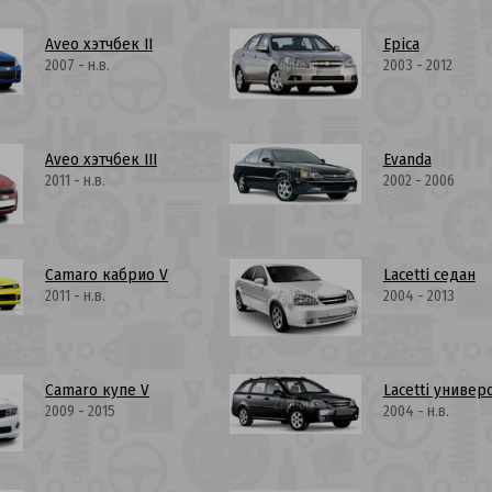
Aveo хэтчбек II
Epica
2007 - н.в.
2003 - 2012
Aveo хэтчбек III
Evanda
2011 - н.в.
2002 - 2006
Camaro кабрио V
Lacetti седан
2011 - н.в.
2004 - 2013
Camaro купе V
Lacetti универ
2009 - 2015
2004 - н.в.