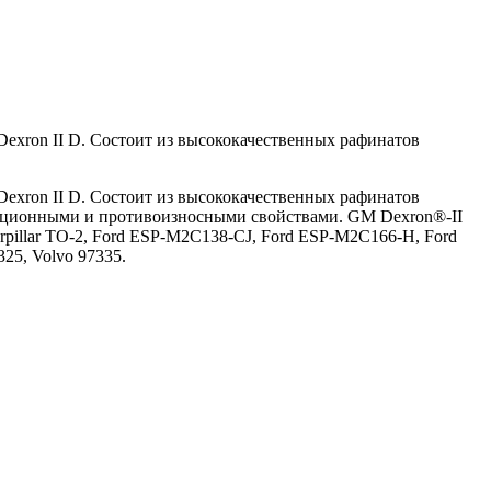
 Dexron II D. Состоит из высококачественных рафинатов
 Dexron II D. Состоит из высококачественных рафинатов
икционными и противоизносными свойствами. GM Dexron®-II
erpillar TO-2, Ford ESP-M2C138-CJ, Ford ESP-M2C166-H, Ford
25, Volvo 97335.