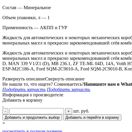
Состав — Минеральное
Объем упаковки, л — 1
Применимость — АКПП и ГУР
Жидкость для автоматических и некоторых механических коробо
минеральных масел и прекрасно зарекомендовавшей себя комб
Жидкость для автоматических и некоторых механических коробо
минеральных масел и прекрасно зарекомендовавшей себя ком
D, MAN 339 V1/Z1 (D), MB 236.1, ZF TE-ML 04D, 14A, Voith H55
ESP-M2C186-A, Ford SQM-2C9010-A, Ford SQM-2C9010-B, Komatsu
Развернуть описание
Свернуть описание
Не нашли то, что ищете? Сомневаетесь?
Напишите нам в What
Подобрать запчасть
Подобрать запчасть
Информация о производителе
Добавить в корзину
,
шт.
руб.
-
+
Добавить и продолжить выбор
Добавить и перейти в корзину
×
посмотреть в полном размере