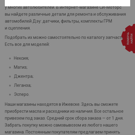
Поэтому необходимость купить запчасти на Дэу есть
у многих автолюбителей. В интернет-магазине СИ-Моторс
вы найдете различные детали для ремонта и обслуживания
автомобилей Дэу: датчики, фильтры, комплекты ГРМ
и сцепления.
Подобрать их можно самостоятельно по каталогу запчастей.
Есть все для моделей:
Нексия;
Матиз;
Джентра;
Леганза;
Эсперо.
Наши магазины находятся в Ижевске. Здесь вы сможете
приобрести масла и расходники из наличия. Все остальное
привезем под заказ. Средний срок сбора заказа — от 1 дня.
Забрать покупку можно самовывозом из любого нашего
магазина. Постоянным покупателям предлагаем принять