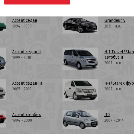
Accent седан
Grandeur V
1994 - 1999
2011 - н.в.
Accent седан II
H-1 Travel/Star
автобус II
1999 - 2010
2007 - н.в.
Accent седан III
H-1/Starex фур
2005 - 2010
2007 - н.в.
Accent хэтчбек
i10
1994 - 2000
2007 - 2014