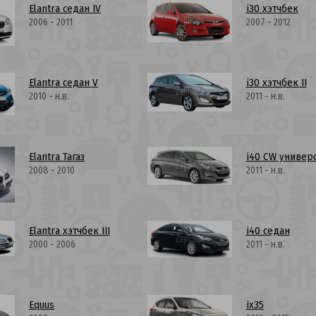
Elantra седан IV
i30 хэтчбек
2006 - 2011
2007 - 2012
Elantra седан V
i30 хэтчбек II
2010 - н.в.
2011 - н.в.
Elantra Тагаз
i40 CW универ
2008 - 2010
2011 - н.в.
Elantra хэтчбек III
i40 седан
2000 - 2006
2011 - н.в.
Equus
ix35