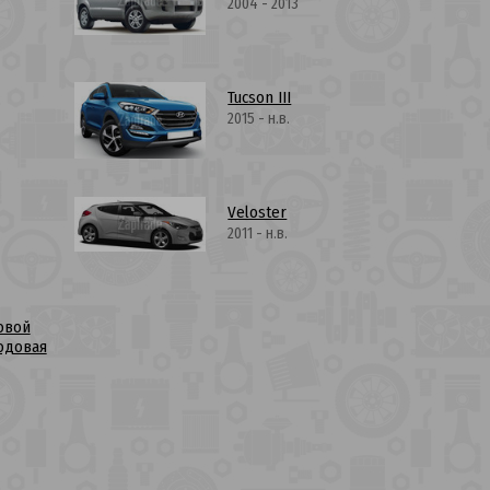
2004 - 2013
Tucson III
2015 - н.в.
Veloster
2011 - н.в.
овой
одовая