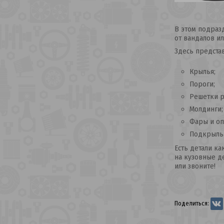
В этом подразд
от вандалов ил
Здесь предста
Крылья;
Пороги;
Решетки р
Молдинги;
Фары и оп
Подкрыльн
Есть детали ка
на кузовные де
или звоните!
Поделиться: