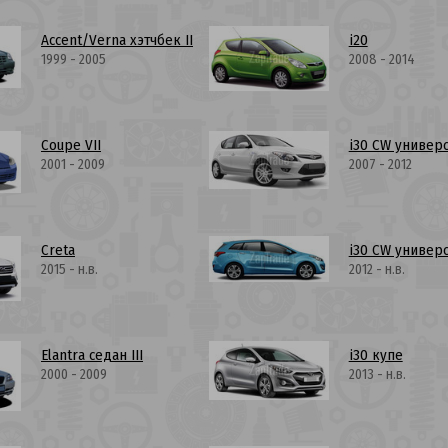
Accent/Verna хэтчбек II
i20
1999 - 2005
2008 - 2014
Coupe VII
i30 CW универ
2001 - 2009
2007 - 2012
Creta
i30 CW универс
2015 - н.в.
2012 - н.в.
Elantra седан III
i30 купе
2000 - 2009
2013 - н.в.