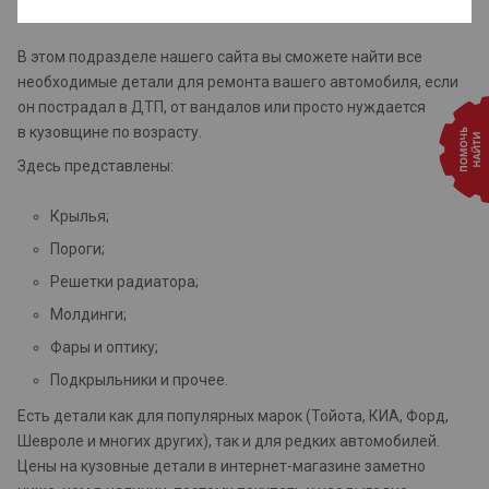
В этом подразделе нашего сайта вы сможете найти все
необходимые детали для ремонта вашего автомобиля, если
он пострадал в ДТП, от вандалов или просто нуждается
в кузовщине по возрасту.
Здесь представлены:
Крылья;
Пороги;
Решетки радиатора;
Молдинги;
Фары и оптику;
Подкрыльники и прочее.
Есть детали как для популярных марок (Тойота, КИА, Форд,
Шевроле и многих других), так и для редких автомобилей.
Цены на кузовные детали в интернет-магазине заметно