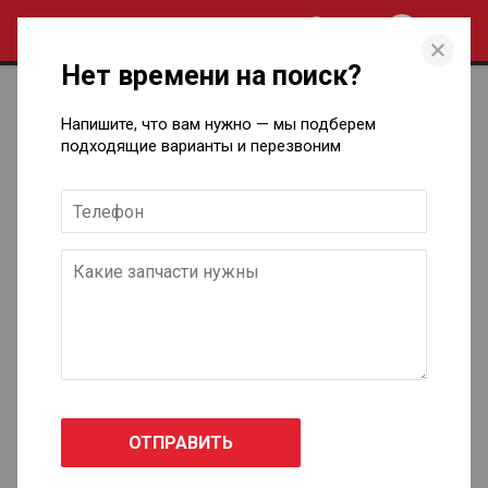
0
Нет времени на поиск?
Каталог кузовных запчастей для
Напишите, что вам нужно — мы подберем
Jaguar в Ижевске
подходящие варианты и перезвоним
S-Type II
1999 - 2008
X-Type седан
2001 - 2009