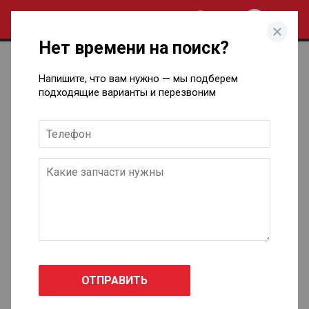
0
Нет времени на поиск?
Каталог кузовных запчастей для
Напишите, что вам нужно — мы подберем
Suzuki в Ижевске
подходящие варианты и перезвоним
Grand Vitara
1998 - 2005
Grand Vitara II
2005 - 2016